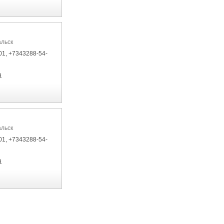
альск
01, +7343288-54-
я
альск
01, +7343288-54-
я