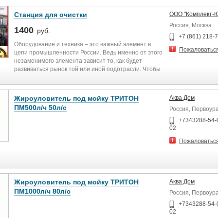
Станция для очистки
ООО "Комплект-Ю
Россия, Москва
1400
руб.
+7 (861) 218-
Оборудование и техника – это важный элемент в
Пожаловатьс
цепи промышленности России. Ведь именно от этого
незаменимого элемента зависит то, как будет
развиваться рынок той или иной подотрасли. Чтобы
оборудование и техника в действительности
отвечало поставленным задачам, оно должно
соответствовать стандартам и ГОСТам,
Жироуловитель под мойку ТРИТОН
Аква Дом
установленным законодательством. В противном
ПМ500л/ч 50л/с
Россия, Первоур
случае результат производимых товаров может
оказаться не столь качественным, каким должен
+7343288-54-
быть. Каждая отрасль промышленности
02
предполагает использование определенного
Пожаловатьс
оборудования, которое будет выполнять те или иные
функции, ускоряющие производство и делающее его
Модель жироуловителя
максимально точным.
Производительность м.куб./ч.
Жироуловитель под мойку ТРИТОН
Аква Дом
ПМ1000л/ч 80л/с
Россия, Первоур
Пиковый сброс л.
+7343288-54-
02