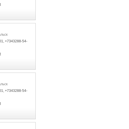
я
альск
01, +7343288-54-
я
альск
01, +7343288-54-
я