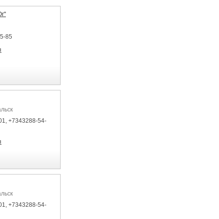
г"
75-85
я
альск
01, +7343288-54-
я
альск
01, +7343288-54-