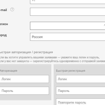
1
-mail
125
егион
820
ород
620
ыстрая авторизация / регистрация
420
сли вы хотите управлять вашими заявками — укажите ваш логин и пароль,
сли у вас нет аккаунта — зарегистрируйтесь одновременно с отправкой заявки
355
Авторизация
Быстрая регистрация
345