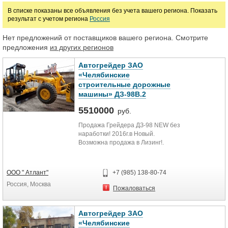
В списке показаны все объявления без учета вашего региона. Показать
руб.
результат с учетом региона
Россия
Нет предложений от поставщиков вашего региона. Смотрите
Марка
предложения
из других регионов
Автогрейдер ЗАО
«Челябинские
строительные дорожные
машины» ДЗ-98В.2
5510000
руб.
Продажа Грейдера ДЗ-98 NEW без
наработки! 2016г.в Новый.
Возможна продажа в Лизинг!.
ДЗ98 (ДЗ 98) полный привод , 5 м.ч.
вес 20 тонн, двиг. ЯМЗ 238 (240
ООО " Атлант"
+7 (985) 138-80-74
л.с). модернизированная кабина,
Россия, Москва
мех. кпп. два отвала. Гарантия от
Пожаловаться
завода изготовителя.
Продажа без пoсредников.
Автогрейдер ЗАО
Возможна продажа в лизинг на
«Челябинские