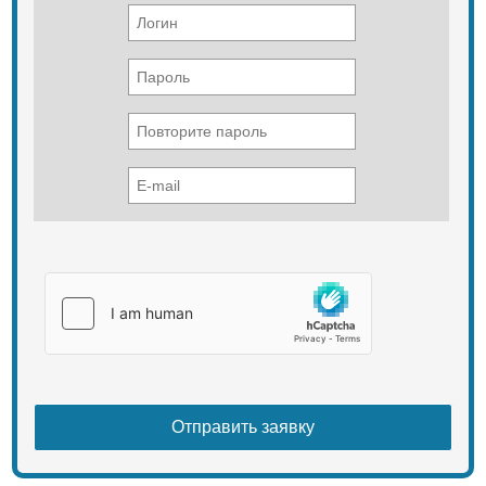
Топливо (дизель) 350Л
Смазочное масло двигателя 27Л
Масло для гидротрансформатора
и КПП 45Л
Масло для гидравлической
системы 70Л
Масло для ведущего заднего моста
18Л
Сдвоенная коробка 84Л