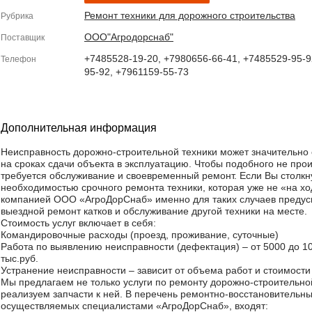
Ремонт техники для дорожного строительства
Рубрика
ООО"Агродорснаб"
Поставщик
+7485528-19-20, +7980656-66-41, +7485529-95-9
Телефон
95-92, +7961159-55-73
Дополнительная информация
Неисправность дорожно-строительной техники может значительно 
на сроках сдачи объекта в эксплуатацию. Чтобы подобного не про
требуется обслуживание и своевременный ремонт. Если Вы столкн
необходимостью срочного ремонта техники, которая уже не «на хо
компанией ООО «АгроДорСнаб» именно для таких случаев преду
выездной ремонт катков и обслуживание другой техники на месте.
Стоимость услуг включает в себя:
Командировочные расходы (проезд, проживание, суточные)
Работа по выявлению неисправности (дефектация) – от 5000 до 1
тыс.руб.
Устранение неисправности – зависит от объема работ и стоимости
Мы предлагаем не только услуги по ремонту дорожно-строительно
реализуем запчасти к ней. В перечень ремонтно-восстановительны
осуществляемых специалистами «АгроДорСнаб», входят: