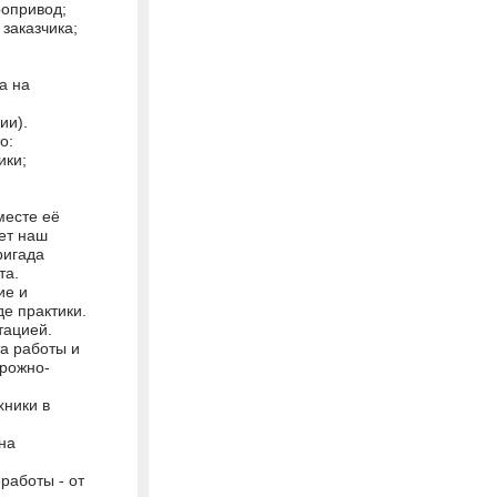
ропривод;
заказчика;
а на
ии).
о:
ики;
месте её
ет наш
ригада
та.
ие и
е практики.
тацией.
та работы и
рожно-
хники в
на
работы - от