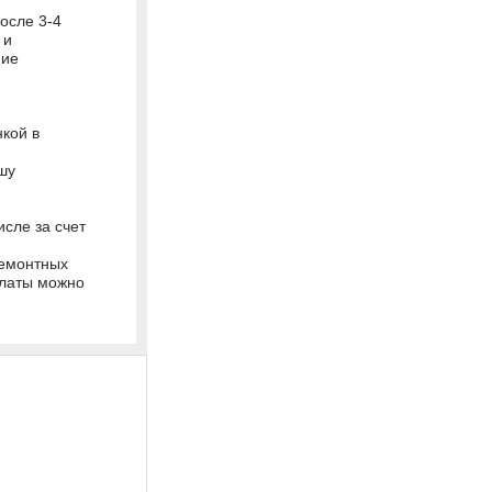
осле 3-4
 и
ние
нкой в
шу
сле за счет
ремонтных
платы можно