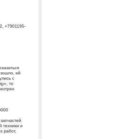
2, +7901195-
сказаться
изошло, ей
улись с
ду», то
смотрен
0000
 запчастей.
й техники и
х работ,