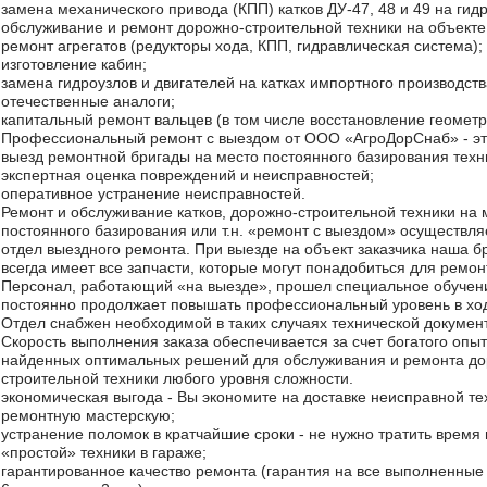
замена механического привода (КПП) катков ДУ-47, 48 и 49 на гид
обслуживание и ремонт дорожно-строительной техники на объекте 
ремонт агрегатов (редукторы хода, КПП, гидравлическая система);
изготовление кабин;
замена гидроузлов и двигателей на катках импортного производств
отечественные аналоги;
капитальный ремонт вальцев (в том числе восстановление геометр
Профессиональный ремонт с выездом от ООО «АгроДорСнаб» - эт
выезд ремонтной бригады на место постоянного базирования техн
экспертная оценка повреждений и неисправностей;
оперативное устранение неисправностей.
Ремонт и обслуживание катков, дорожно-строительной техники на 
постоянного базирования или т.н. «ремонт с выездом» осуществля
отдел выездного ремонта. При выезде на объект заказчика наша б
всегда имеет все запчасти, которые могут понадобиться для ремон
Персонал, работающий «на выезде», прошел специальное обучен
постоянно продолжает повышать профессиональный уровень в ход
Отдел снабжен необходимой в таких случаях технической докумен
Скорость выполнения заказа обеспечивается за счет богатого опы
найденных оптимальных решений для обслуживания и ремонта до
строительной техники любого уровня сложности.
экономическая выгода - Вы экономите на доставке неисправной те
ремонтную мастерскую;
устранение поломок в кратчайшие сроки - не нужно тратить время 
«простой» техники в гараже;
гарантированное качество ремонта (гарантия на все выполненные 