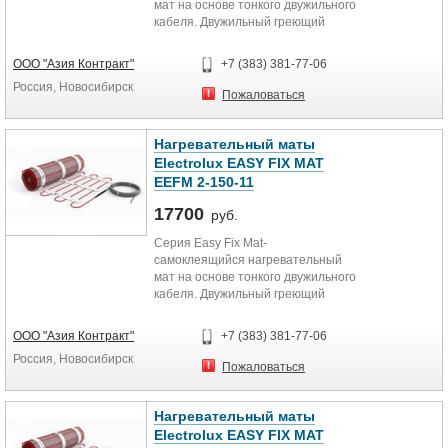
мат на основе тонкого двужильного
кабеля. Двужильный греющий
кабель надежно вплетен в
текстильную сетку, пропитанную
ООО "Азия Контракт"
+7 (383) 381-77-06
специальным клеящим составом,
Россия, Новосибирск
которая надежно фиксирует мат на
Пожаловаться
полу и создает идеальные условия
для адгезии с бетоном и
плиточным клеем. Рекомендуется
Нагревательный маты
для установки в плиточный клей
Electrolux EASY FIX MAT
«без стяжки»
EEFM 2-150-11
17700
руб.
Серия Easy Fix Mat-
самоклеящийся нагревательный
мат на основе тонкого двужильного
кабеля. Двужильный греющий
кабель надежно вплетен в
текстильную сетку, пропитанную
ООО "Азия Контракт"
+7 (383) 381-77-06
специальным клеящим составом,
Россия, Новосибирск
которая надежно фиксирует мат на
Пожаловаться
полу и создает идеальные условия
для адгезии с бетоном и
плиточным клеем. Рекомендуется
Нагревательный маты
для установки в плиточный клей
Electrolux EASY FIX MAT
«без стяжки».