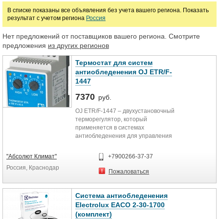
Цена
В списке показаны все объявления без учета вашего региона. Показать
результат с учетом региона
Россия
руб.
Нет предложений от поставщиков вашего региона. Смотрите
предложения
из других регионов
Термостат для систем
антиобледенения OJ ETR/F-
1447
7370
руб.
OJ ETR/F-1447 – двухустановочный
терморегулятор, который
применяется в системах
антиобледенения для управления
режимом обогрева. Использование
данной модели позволяет
"Абсолют Климат"
+7900266-37-37
наладить процесс безопасного
Россия, Краснодар
растапливания наледи и залежей
Пожаловаться
снега с минимизацией расходов на
электроэнергию. Установка
диапазонов температур
Система антиобледенения
осуществляется посредством
Electrolux EACO 2-30-1700
использования 2-х регуляторов:
(комплект)