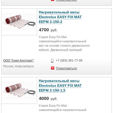
мощности 300 Вт/м.кв) 2,8 м2
Площадь обогрева (при удельной
мощности 350 Вт/м.кв) 2,4 м2
Нагревательный маты
Площадь обогрева (при удельной
Electrolux EASY FIX MAT
мощности 400 Вт/м.кв) 2,1 м2
EEFM 2-150-2
Площадь обогрева (при удельной
мощности 450 Вт/м.кв) 1,9
4700
руб.
Серия Easy Fix Mat-
самоклеящийся нагревательный
мат на основе тонкого двужильного
кабеля. Двужильный греющий
кабель надежно вплетен в
текстильную сетку, пропитанную
ООО "Азия Контракт"
+7 (383) 381-77-06
специальным клеящим составом,
Россия, Новосибирск
которая надежно фиксирует мат на
Пожаловаться
полу и создает идеальные условия
для адгезии с бетоном и
плиточным клеем. Рекомендуется
Нагревательный маты
для установки в плиточный клей
Electrolux EASY FIX MAT
«без стяжки»
EEFM 2-150-1,5
4000
руб.
Серия Easy Fix Mat-
самоклеящийся нагревательный