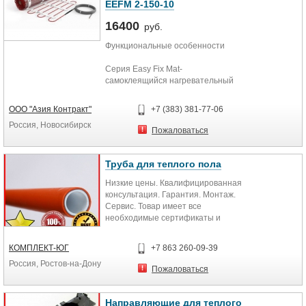
EEFM 2-150-10
16400
руб.
Функциональные особенности
Серия Easy Fix Mat-
самоклеящийся нагревательный
мат на основе тонкого двужильного
кабеля. Двужильный греющий
ООО "Азия Контракт"
+7 (383) 381-77-06
кабель надежно вплетен в
Россия, Новосибирск
текстильную сетку, пропитанную
Пожаловаться
специальным клеящим составом,
которая надежно фиксирует мат на
полу и создает идеальные условия
Труба для теплого пола
для адгезии с бетоном и
Низкие цены. Квалифицированная
плиточным клеем. Рекомендуется
консультация. Гарантия. Монтаж.
для установки в плиточный клей
Сервис. Товар имеет все
«без стяжки
необходимые сертификаты и
разрешения. На товар установлен
гарантийный срок
КОМПЛЕКТ-ЮГ
+7 863 260-09-39
предусмотренный
Россия, Ростов-на-Дону
производителем. Наша компания
Пожаловаться
рада оказать помощь в выборе
промышленного и бытового
оборудования. Специалисты
Направляющие для теплого