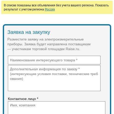
В списке показаны все объявления без учета вашего региона. Показать
Клещи токоизмерительные
Измерительные преобразователи
результат с учетом региона
Россия
Частотомеры
Анализаторы электроэнергии
Ваттметры
Измерители модуляции
Фазометры
Тахогенераторы
Заявка на закупку
Цена
Разместите заявку на электроизмерительные
приборы. Заявка будет направлена поставщикам
— участникам торговой площадки Raise.ru.
руб.
Контактное лицо *