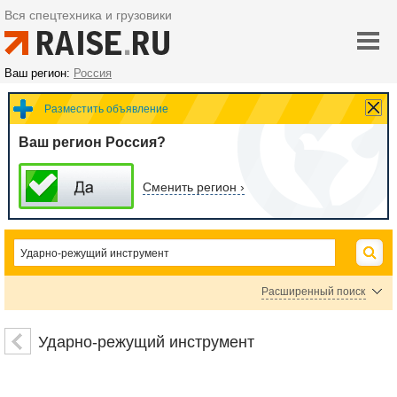
Вся спецтехника и грузовики
Ваш регион:
Россия
Разместить объявление
Ваш регион Россия?
Сменить регион ›
Расширенный поиск
Зубила
Выколотки
Керны
Ударные клейма
Просечки
Ударно-режущий инструмент
Болторезы и гайкорубы
Бородки
Стамески, долото