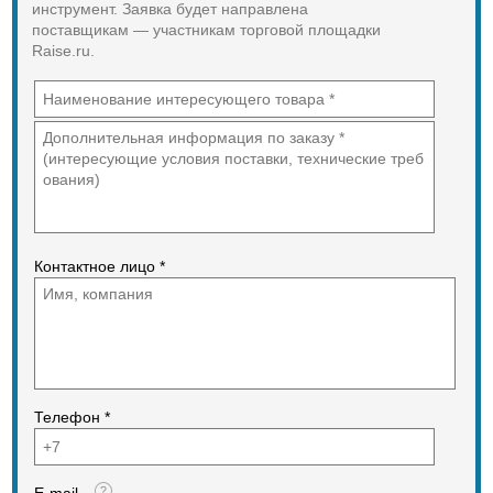
инструмент. Заявка будет направлена
Преимущества болтореза MATRIX
поставщикам — участникам торговой площадки
78540
Raise.ru.
Режущие кромки прошли
дополнительную закалку
высокочастотными токами;
Длина инструмента 600 мм.
Контактное лицо *
Телефон *