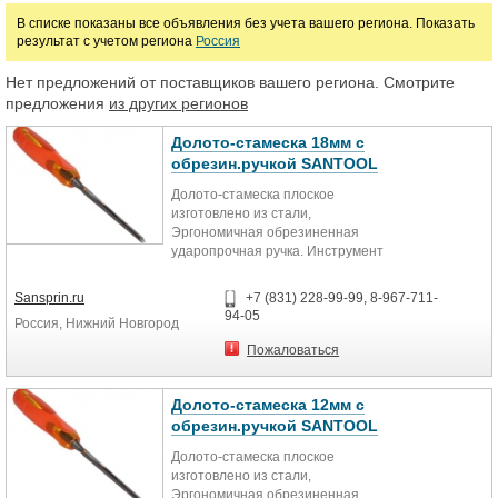
Цена
В списке показаны все объявления без учета вашего региона. Показать
результат с учетом региона
Россия
руб.
Нет предложений от поставщиков вашего региона. Смотрите
предложения
из других регионов
Долото-стамеска 18мм с
обрезин.ручкой SANTOOL
Долото-стамеска плоское
изготовлено из стали,
Эргономичная обрезиненная
ударопрочная ручка. Инструмент
универсальный, используется как
долото и стамеска. Предназначено
Sansprin.ru
+7 (831) 228-99-99, 8-967-711-
для строгания, выборки неглубоких
94-05
Россия, Нижний Новгород
гнезд, пазов, прорезания
отверстий в древесине мягких и
Пожаловаться
твердых пород.
Долото-стамеска 12мм с
обрезин.ручкой SANTOOL
Долото-стамеска плоское
изготовлено из стали,
Эргономичная обрезиненная