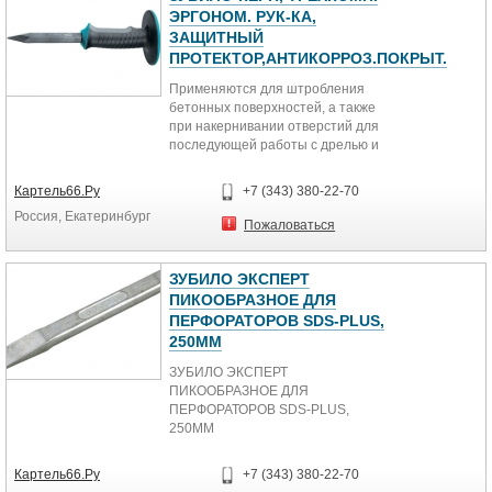
ЭРГОНОМ. РУК-КА,
ЗАЩИТНЫЙ
ПРОТЕКТОР,АНТИКОРРОЗ.ПОКРЫТ.
Применяются для штробления
бетонных поверхностей, а также
при накернивании отверстий для
последующей работы с дрелью и
бурами.
1. В отличие от традиционных
Картель66.Ру
+7 (343) 380-22-70
зубил по камню, изготавливаемых
Россия, Екатеринбург
преимущественно из
Пожаловаться
конструкционной и
инструментальной стали, для
изготовления зубил GROSS
ЗУБИЛО ЭКСПЕРТ
применяется сталь CrV
ПИКООБРАЗНОЕ ДЛЯ
(хромванадиевая сталь), что
ПЕРФОРАТОРОВ SDS-PLUS,
обеспечивает им более высокие
250ММ
качественные характери¬стики.
ЗУБИЛО ЭКСПЕРТ
2. Полотно инструмента GROSS
ПИКООБРАЗНОЕ ДЛЯ
покрыто защитной
ПЕРФОРАТОРОВ SDS-PLUS,
антикоррозийной эмалью. Рабочая
250ММ
часть зубила имеет
двухстороннюю заточку.
Картель66.Ру
+7 (343) 380-22-70