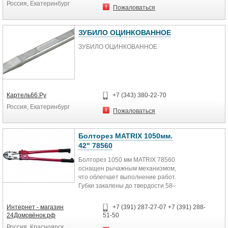
Россия, Екатеринбург
3. Для повышения стойкости и
Пожаловаться
значительного увеличения
рабочего ресурса инструмента
режущая кромка зубил GROSS
ЗУБИЛО ОЦИНКОВАННОЕ
закалена и имеет твердость по
Роквеллу 56-62 HRc.
ЗУБИЛО ОЦИНКОВАННОЕ
4. Для обеспечения безопасной
работы и защиты рук от случайных
попаданий по ним молотком тело
зубила GROSS оснащено
Картель66.Ру
+7 (343) 380-22-70
защитным протектором.
Россия, Екатеринбург
Пожаловаться
Болторез MATRIX 1050мм.
42" 78560
Болторез 1050 мм MATRIX 78560
оснащен рычажным механизмом,
что облегчает выполнение работ.
Губки закалены до твердости 58–
60 HRc, что обеспечивает быстрый
и ровный рез. Рукоятки выполнены
Интернет - магазин
+7 (391) 287-27-07 +7 (391) 288-
с резиновыми накладками - руки не
24Домовёнок.рф
51-50
будут скользить и меньше устанут.
Россия, Красноярск