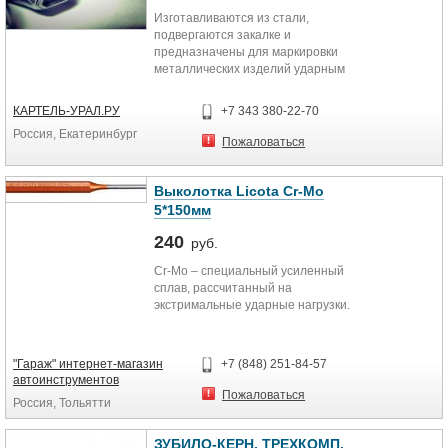
Изготавливаются из стали,
подвергаются закалке и
предназначены для маркировки
металлических изделий ударным
способом. Как правило, ударное
клеймо представляет из себя
КАРТЕЛЬ-УРАЛ.РУ
+7 343 380-22-70
стержень, длиной 80...120 мм с
Россия, Екатеринбург
нанесённым на торце рисунком.
Пожаловаться
Высота рельефа обычно-0,3...
1,0мм.
Выколотка Licota Cr-Mo
5*150мм
240
руб.
Cr-Mo – специальный усиленный
сплав, рассчитанный на
экстримальные ударные нагрузки.
"Гараж" интернет-магазин
+7 (848) 251-84-57
автоинструментов
Пожаловаться
Россия, Тольятти
ЗУБИЛО-КЕРН, ТРЕХКОМП.