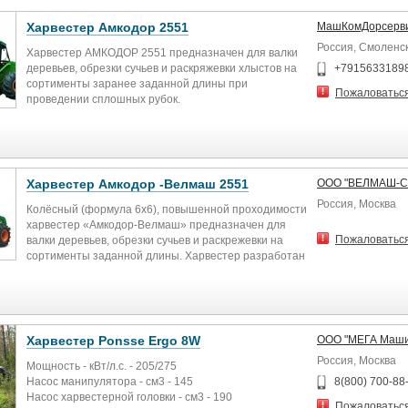
Харвестер Амкодор 2551
МашКомДорсерв
Россия, Смоленс
Харвестер АМКОДОР 2551 предназначен для валки
деревьев, обрезки сучьев и раскряжевки хлыстов на
+7915633189
сортименты заранее заданной длины при
Пожаловатьс
проведении сплошных рубок.
Учет заготовки осуществляется встроенной
системой MOTOMIT IT (Финляндия), позволяющей
задавать требуемые параметры и вести учет по
видам породы, объему в кубических метрах,
Харвестер Амкодор -Велмаш 2551
ООО "ВЕЛМАШ-С
погонных метрах и штуках сортиментов. Система
Россия, Москва
MOTOMIT IT имеет USB-порт для обеспечения
Колёсный (формула 6x6), повышенной проходимости
вывода полученных данных на принтер.
харвестер «Амкодор-Велмаш» предназначен для
Пожаловатьс
валки деревьев, обрезки сучьев и раскрежевки на
Харвестерная головка Kesla Foresteri 25RH идеально
сортименты заданной длины. Харвестер разработан
подходит для заготовки хвойной древесины и
с учетом современных технических и эргономических
позволяет спиливать деревья диаметром до 670 мм.
требований в части комфортности работы
оператора, маневренности, дизайна, безопасности
Освещение рабочей зоны в темное время суток
эксплуатации.
осуществляется при помощи установленных 10 фар
Харвестер Ponsse Ergo 8W
ООО "МЕГА Маши
на крыше кабины и 4 фар на манипуляторе с
ВОЗМОЖНА ПРОДАЖА ЧЕРЕЗ ОАО
Россия, Москва
галогенными лампами.
"РОСАГРОЛИЗИНГ"
Мощность - кВт/л.с. - 205/275
Насос манипулятора - см3 - 145
8(800) 700-88
Для облегчения запуска дизеля при низких
Насос харвестерной головки - см3 - 190
Пожаловатьс