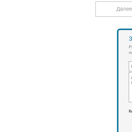
Далее
З
Р
п
К