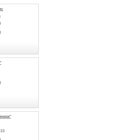
ис
к
8
я
"
я
нери"
-33
я