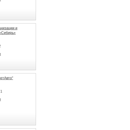
низации и
 «Сибирь»
2
я
етАвто"
71
я