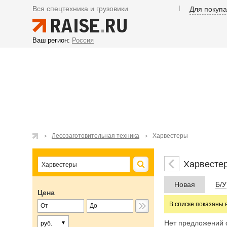
Вся спецтехника и грузовики
Для покуп
Ваш регион:
Россия
Лесозаготовительная техника
Харвестеры
Харвесте
Новая
Б/У
Цена
В списке показаны 
Нет предложений 
руб.