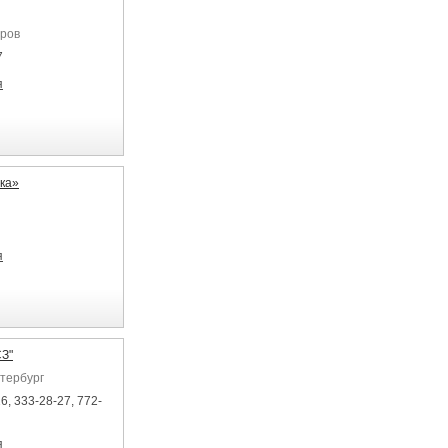
дров
7
я
ка»
я
СЗ"
етербург
6, 333-28-27, 772-
я