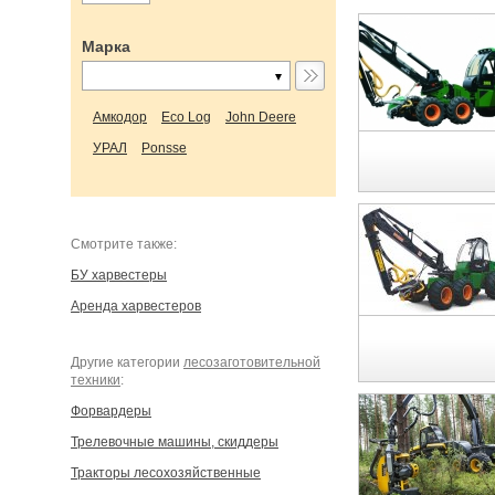
Марка
Амкодор
Eco Log
John Deere
УРАЛ
Ponsse
Cмотрите также:
БУ харвестеры
Аренда харвестеров
Другие категории
лесозаготовительной
техники
:
Форвардеры
Трелевочные машины, скиддеры
Тракторы лесохозяйственные