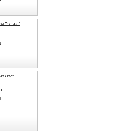
я Техника"
я
етАвто"
71
я