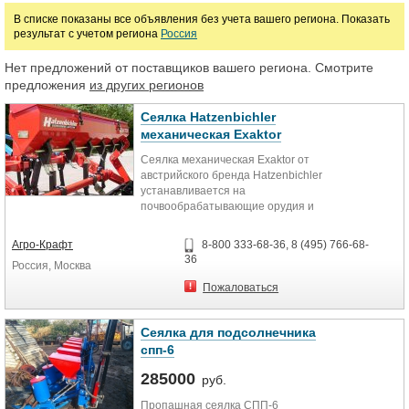
В списке показаны все объявления без учета вашего региона. Показать
результат с учетом региона
Россия
Цена
Нет предложений от поставщиков вашего региона. Смотрите
предложения
из других регионов
руб.
Сеялка Hatzenbichler
механическая Exaktor
Марка
Сеялка механическая Exaktor от
австрийского бренда Hatzenbichler
устанавливается на
почвообрабатывающие орудия и
предназначена для высева
мелкосеменных культур и внесения
Агро-Крафт
8-800 333-68-36, 8 (495) 766-68-
гранулированных удобрений.
36
Россия, Москва
Может исполняться из
Пожаловаться
нержавеющей стали.
Помимо базовой комплектации,
Сеялка для подсолнечника
может дополнительно
спп-6
дооборудоваться дополнительным
285000
количеством необходимых
руб.
выходов.
Пропашная сеялка СПП-6
Применяется на любых