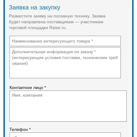
колеса и центрального
Заявка на закупку
вентилятора, могут смещаться по
раме, сниматься.
Разместите заявку на посевную технику. Заявка
будет направлена поставщикам — участникам
Технические характеристики
торговой площадки Raise.ru.
сеялки СПП-8:
Производительность, Га/ч. 1,7-4,48
Рабочая скорость, км/ч. до 8
Глубина обработки почвы 2-12
Ширина работы, м. 4,2-5,6
Ширина междурядья, см 45-70
Количество секций, шт. 6-8
Масса, кг. до 1150
Также у нас вы сможете заказать
зерновые сеялки СЗ-3,6,
универсальные сеялки СПУ и
Контактное лицо *
другое сельхозоборудование.
Также у нас вы сможете
приобрести другое
сельхозоборудование.
Осуществляем гарантийное
обслуживание и доставку в любую
точку России.
Телефон *
Гарантия! Качество! Доставка!