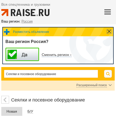
Вся спецтехника и грузовики
Ваш регион:
Россия
Разместить объявление
Ваш регион Россия?
Сменить регион ›
Расширенный поиск
Сеялки точного высева
Посевные комплексы
Сеялки механические
Сеялки и посевное оборудование
Сеялки пневматические
Картофелесажалки
Новая
Б/У
Рассадопосадочные машины